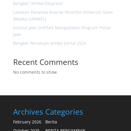
Bengkel “Artikel Ekspress”
Lawatan Penanda Aras ke Penerbit Universiti Islam
Melaka (UNIMEL)
Institut Jawi UnIPSAS Mengadakan Program Pintar
Jawi
Bengkel Penulisan Artikel Jurnal 2024
Recent Comments
No comments to show.
Archives
Categories
February 2026
Berita
October 2025
BERITA BERGAMBAR